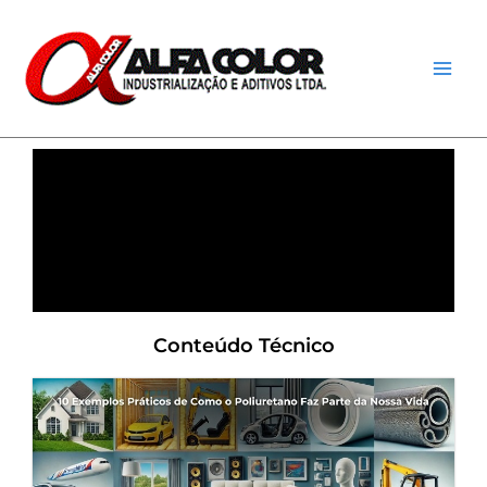
Ir
Main
para
Men
o
conteúdo
Conteúdo Técnico